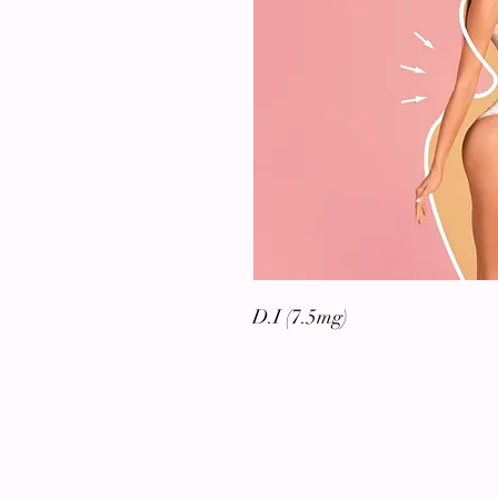
D.I (7.5m