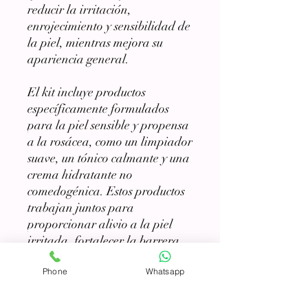
reducir la irritación,
enrojecimiento y sensibilidad de
la piel, mientras mejora su
apariencia general.
El kit incluye productos
específicamente formulados
para la piel sensible y propensa
a la rosácea, como un limpiador
suave, un tónico calmante y una
crema hidratante no
comedogénica. Estos productos
trabajan juntos para
proporcionar alivio a la piel
irritada, fortalecer la barrera
cutánea y reducir el
Phone
Whatsapp
enrojecimiento característico de
la rosácea.