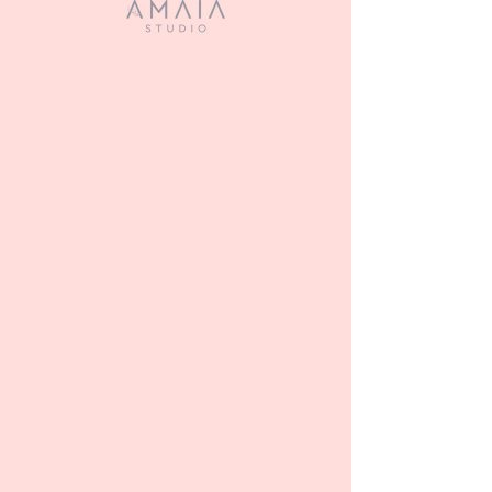
COLÁGENO
Precio
$9.00
Cantidad
*
Agregar al carrito
Parches de Colágeno con
Myoxinol (Efecto BOTOX®).
Un tratamiento único y efectivo
diseñado para hidratar y
mejorar la piel del contorno de
los ojos.