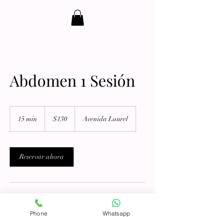
Abdomen 1 Sesión
130
dólares
15 min
1
$130
Avenida Laurel
estadounidenses
5
m
i
Reservar ahora
n
Datos de contacto
Phone
Whatsapp