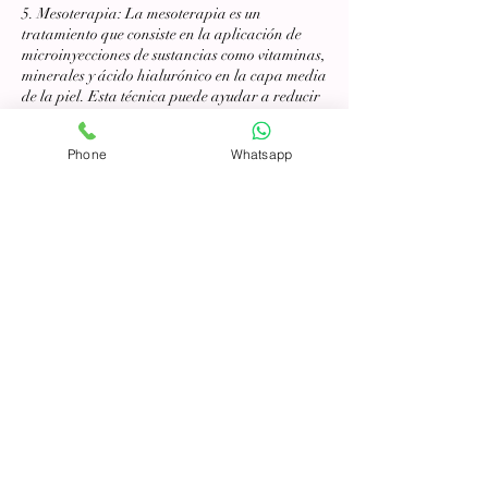
5. Mesoterapia: La mesoterapia es un
tratamiento que consiste en la aplicación de
microinyecciones de sustancias como vitaminas,
minerales y ácido hialurónico en la capa media
de la piel. Esta técnica puede ayudar a reducir
la grasa localizada, mejorar la circulación y
favorecer la eliminación de toxinas.
Phone
Whatsapp
6. Cavitación: La cavitación es un tratamiento
no invasivo que utiliza ondas ultrasónicas para
romper las células de grasa en áreas específicas
del cuerpo. Este proceso puede ayudar a
reducir la grasa localizada y a mejorar la
apariencia de la piel.
En conjunto, estas técnicas y tecnologías
pueden proporcionar beneficios
complementarios para ayudar a reducir
medidas corporales, mejorar la apariencia de
la piel y favorecer la remodelación corporal en
un plan reductor como el Body Slim. Es
importante consultar con un profesional
especializado para determinar cuál es el