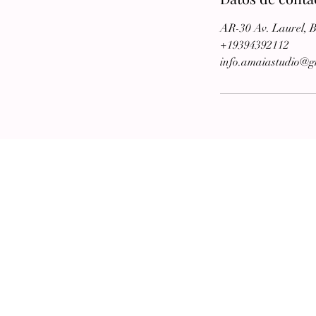
AR-30 Av. Laurel, 
+19394392112
info.amaiastudio@g