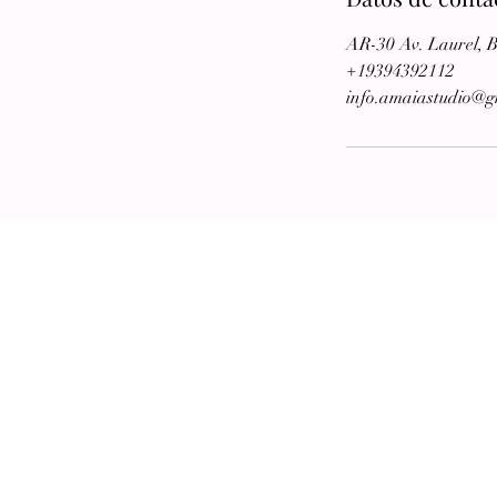
AR-30 Av. Laurel, 
+19394392112
info.amaiastudio@g