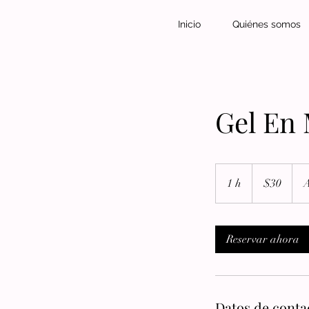
Inicio
Quiénes somos
Gel En
30
dólares
1 h
1
$30
A
estadounidenses
Reservar ahora
Datos de conta