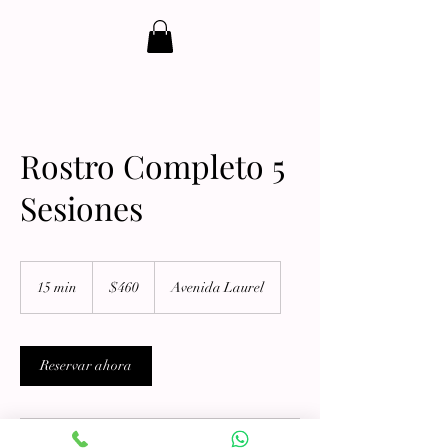
Rostro Completo 5
Sesiones
460
dólares
15 min
1
$460
Avenida Laurel
estadounidenses
5
m
i
Reservar ahora
n